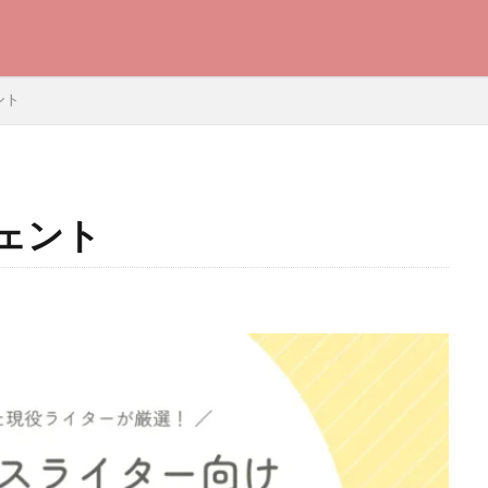
ント
ェント