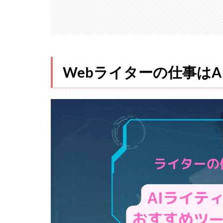
AIに
はで
きな
い！
ライ
ター
Webライターの仕事はA
なら
では
の価
値
2.1
共感
や感
情を
伝え
る力
2.2
経験