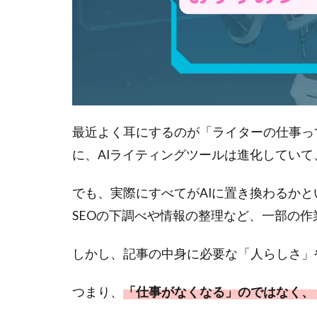
や独
自視
点か
らオ
リジ
ナリ
ティ
のあ
最近よく耳にするのが「ライターの仕事っ
る文
に、AIライティングツールは進化してい
章を
書く
力
でも、実際にすべてがAIに置き換わるか
SEOの下調べや情報の整理など、一部の作
2.3
人間
味の
しかし、記事の中身に必要な「人らしさ」
ある
自然
つまり、
「仕事がなくなる」のではなく、
な文
章を