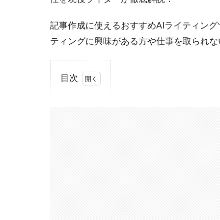
記事作成に使えるおすすめAIライティング
ティングに興味がある方や仕事を取られな
目次
1
Web
ライ
ター
の仕
事は
AIに
取ら
れ
る？
2