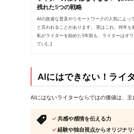
残れた5つの戦略
って
みた
AIの急速な普及やリモートワークの人気によっ
体験
談
と言われることがあります。 実はこれ、何年も
私がライターを始めた5年前も、ライターはオ
3.1
てい[…]
【結
論】
全部
AIに
任せ
AIにはできない！ライ
ると
低品
質な
AIにはないライターならではの価値は、主
コン
テン
ツに
共感や感情を伝える力
なる
経験や独自視点からオリジナリ
3.2