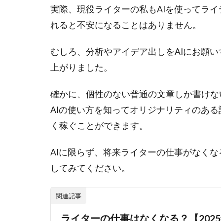
実際、現役ライターの私もAIを使ってライ
書く
力
れると不安になることはありません。
2.4
むしろ、分析やアイデア出しをAIにお願
取材
やイ
上がりました。
ンタ
ビュ
確かに、個性のない普通の文章しか書けな
ー記
AIの使い方を知ってオリジナリティのある
事を
書く
く稼ぐことができます。
力
3
AIに限らず、将来ライターの仕事がなく
現役
してみてください。
Web
ライ
関連記事
ター
がAI
ライターの仕事はなくなる？【202
を使