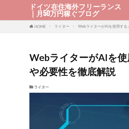
ドイツ在住海外フリーランス
｜月50万円稼ぐブログ
ライター
WebライターがAIを使用す
HOME
WebライターがAIを
や必要性を徹底解説
ライター