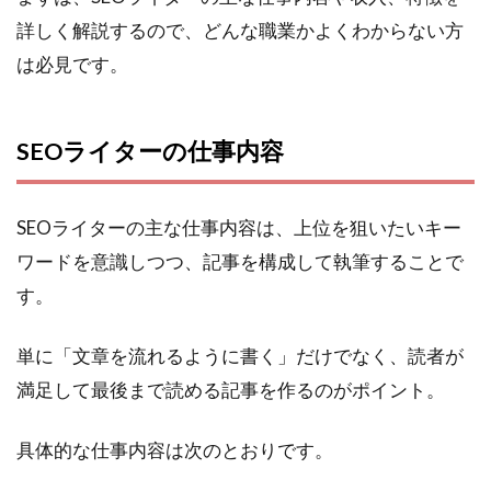
ター
詳しく解説するので、どんな職業かよくわからない方
は未
は必見です。
経験
でも
なれ
る？
SEOライターの仕事内容
4
SEO
ライ
SEOライターの主な仕事内容は、上位を狙いたいキー
ター
ワードを意識しつつ、記事を構成して執筆することで
は
AI
す。
を上
手く
単に「文章を流れるように書く」だけでなく、読者が
活用
すれ
満足して最後まで読める記事を作るのがポイント。
ば仕
事を
具体的な仕事内容は次のとおりです。
取ら
れる