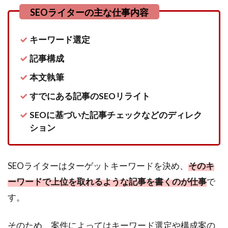
こと
はな
い
キーワード選定
5
SEO
記事構成
ライ
本文執筆
ター
はス
すでにある記事のSEOリライト
キル
を磨
SEOに基づいた記事チェックなどのディレク
けば
ション
未経
験で
も稼
げ
SEOライターはターゲットキーワードを決め、
そのキ
る！
ーワードで上位を取れるような記事を書くのが仕事
で
す。
そのため、案件によってはキーワード選定や構成案の