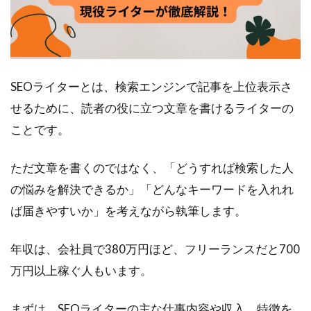
ライ
ター
の働
き方
2.1
SEOライターとは、検索エンジンで記事を上位表示さ
副業
せるために、読者の役に立つ文章を書けるライターの
2.2
ことです。
フリ
ーラ
ただ文章を書くのではなく、「どうすれば検索した人
ンス
の悩みを解決できるか」「どんなキーワードを入れれ
2.3
正社
ば届きやすいか」を考えながら執筆します。
員や
契約
年収は、会社員で380万円ほど、フリーランスだと700
社員
万円以上稼ぐ人もいます。
3
SEO
まずは、SEOライターの主な仕事内容や収入、特徴を
ライ