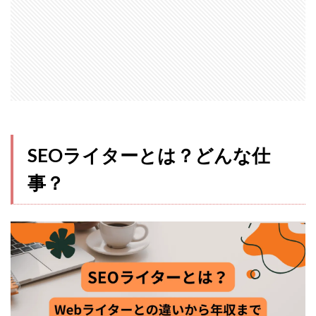
ライ
ター
の仕
事内
容
1.2
SEO
ライ
ター
SEOライターとは？どんな仕
の収
入
事？
1.3
Web
ライ
ター
との
違い
2
SEO